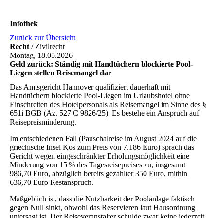
Infothek
Zurück zur Übersicht
Recht
/ Zivilrecht
Montag, 18.05.2026
Geld zurück: Ständig mit Handtüchern blockierte Pool-
Liegen stellen Reisemangel dar
Das Amtsgericht Hannover qualifiziert dauerhaft mit
Handtüchern blockierte Pool-Liegen im Urlaubshotel ohne
Einschreiten des Hotelpersonals als Reisemangel im Sinne des §
651i
BGB
(Az. 527 C 9826/25). Es bestehe ein Anspruch auf
Reisepreisminderung.
Im entschiedenen Fall (Pauschalreise im August 2024 auf die
griechische Insel Kos zum Preis von 7.186 Euro) sprach das
Gericht wegen eingeschränkter Erholungsmöglichkeit eine
Minderung von 15 % des Tagesreisepreises zu, insgesamt
986,70 Euro, abzüglich bereits gezahlter 350 Euro, mithin
636,70 Euro Restanspruch.
Maßgeblich ist, dass die Nutzbarkeit der Poolanlage faktisch
gegen Null sinkt, obwohl das Reservieren laut Hausordnung
untersagt ist. Der Reiseveranstalter schulde zwar keine jederzeit