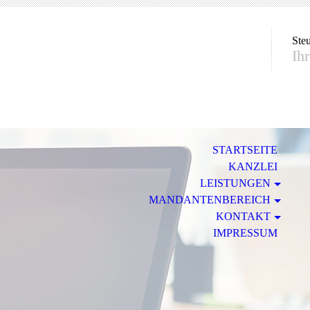
Ste
Ih
STARTSEITE
KANZLEI
LEISTUNGEN
MANDANTENBEREICH
KONTAKT
IMPRESSUM