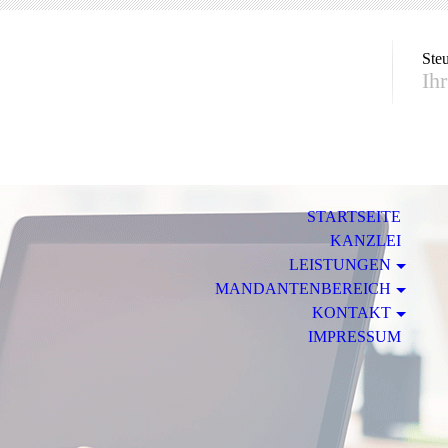
Ste
Ih
STARTSEITE
KANZLEI
LEISTUNGEN
MANDANTENBEREICH
KONTAKT
IMPRESSUM